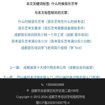
本文关键词标签: 什么时候音乐艺考
与本文标签相关的文章：
什么时候音乐艺考（音乐艺考生什么时候考试）
音乐艺考生要求（音乐艺考需要具备哪些条件）
成都音乐培训班多少钱一个月工资（成都 音乐培训）
高考音乐艺考满分多少分（高考音乐艺考满分多少分数）
成都音乐培训李飞老师简介视频（李飞cd）
上一篇：
成都画室十大排行榜名单公布（成都出名的画室）
下一篇：
四川单招考试报名网入口（四川单招考试报名网入口登录）
13540602868

成都市龙泉驿区经开区南二路199号

Copyright © 2012-2024 成都艺考培训学校版权所有
蜀ICP备2023016057号-4