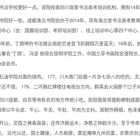
天书法学校更好一点。该院校是四川首家书法高考培训机构，拥有14
古书院好一些。成都逸古书院创办于2014年，现有逸古堂书法高考
训中心（含：国展培训部、考研培训部）、线上培训中心等四个中心
18年前，丁炳坤的书法随云南航空波音飞机翱翔万里蓝天；18年后，
署名“丁炳”。 冯坚 他现在昆明学院工作，中国兰亭书画院名誉院
协会会员。
石油学院对面的烧鸡。 177，川大南门后面一片杂七杂八的吃的，尤
还不错。 179，二环路红牌楼往电视台方向，群英会火锅那个口子
是四川成都、自贡等地有名的地方传统小吃。担担面是将面粉擀制成
通常以牛头皮、牛心、牛舌、牛肚、牛肉为主料。其制作精细，色泽
理开山，灵隐之佛香袅袅；还传济颠运木，净慈之钟韵泠泠。至于传
贞。 近代以还，国士踵接，人杰肩摩。龚定庵唤九州风雷，亦箫亦剑