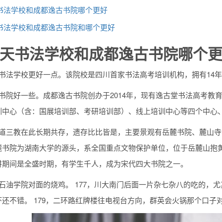
书法学校和成都逸古书院哪个更好
书法学校和成都逸古书院和哪个更好
天书法学校和成都逸古书院哪个
天书法学校更好一点。该院校是四川首家书法高考培训机构，拥有14
古书院好一些。成都逸古书院创办于2014年，现有逸古堂书法高考
训中心（含：国展培训部、考研培训部）、线上培训中心等四个中心
、道三教在此长期共存，遗存比比皆是，主要景观有岳麓书院、麓山
麓书院为湖南大学的源头，系全国重点文物保护单位，位于岳麓山抱黄
讲期间是全盛时期，有学生千人，成为宋代四大书院之一。
石油学院对面的烧鸡。 177，川大南门后面一片杂七杂八的吃的，尤
还不错。 179，二环路红牌楼往电视台方向，群英会火锅那个口子