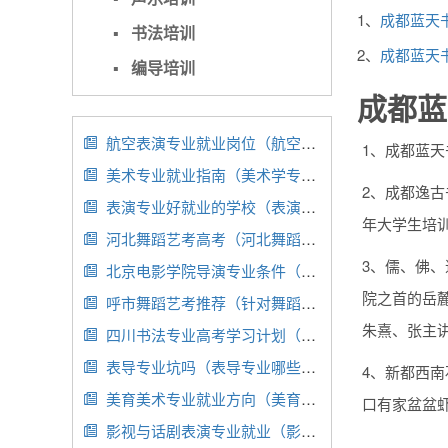
1、
成都蓝天
▪
书法培训
2、
成都蓝天
▪
编导培训
成都蓝
航空表演专业就业岗位（航空表演专业就业岗位有哪些）

1、成都蓝
美术专业就业指南（美术学专业就业）

2、成都逸
表演专业好就业的学校（表演专业好的大学）

年大学生培
河北舞蹈艺考高考（河北舞蹈生高考分数怎么算）

3、儒、佛
北京电影学院导演专业条件（北京电影学院导演系要求）

院之首的岳
呼市舞蹈艺考推荐（针对舞蹈艺考呼市高考培训班）

朱熹、张主
四川书法专业高考学习计划（四川书法高考考什么）

表导专业坑吗（表导专业哪些学校有）

4、新都西南
美育美术专业就业方向（美育美术专业就业方向怎么样）

口有家盆盆虾
影视与话剧表演专业就业（影视与话剧表演专业就业前景）
