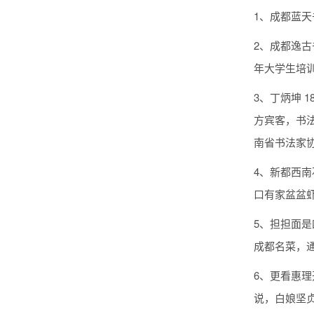
1、成都蓝
2、成都逸
年大学生培
3、丁炳坤 
方宾客，书法
南省书法家
4、新都西南
口有家盆盆虾
5、担担面
成都名菜，
6、更看惠
说，白娘坚