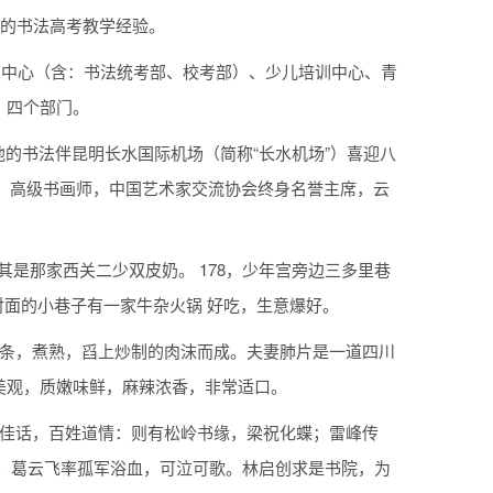
年的书法高考教学经验。
教育中心（含：书法统考部、校考部）、少儿培训中心、青
、四个部门。
他的书法伴昆明长水国际机场（简称“长水机场”）喜迎八
长、高级书画师，中国艺术家交流协会终身名誉主席，云
其是那家西关二少双皮奶。 178，少年宫旁边三多里巷
对面的小巷子有一家牛杂火锅 好吃，生意爆好。
面条，煮熟，舀上炒制的肉沫而成。夫妻肺片是一道四川
美观，质嫩味鲜，麻辣浓香，非常适口。
奇佳话，百姓道情：则有松岭书缘，梁祝化蝶；雷峰传
；葛云飞率孤军浴血，可泣可歌。林启创求是书院，为