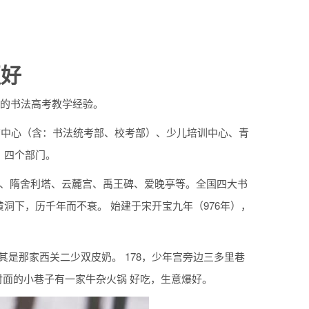
更好
年的书法高考教学经验。
教育中心（含：书法统考部、校考部）、少儿培训中心、青
、四个部门。
寺、隋舍利塔、云麓宫、禹王碑、爱晚亭等。全国四大书
洞下，历千年而不衰。 始建于宋开宝九年（976年），
其是那家西关二少双皮奶。 178，少年宫旁边三多里巷
对面的小巷子有一家牛杂火锅 好吃，生意爆好。