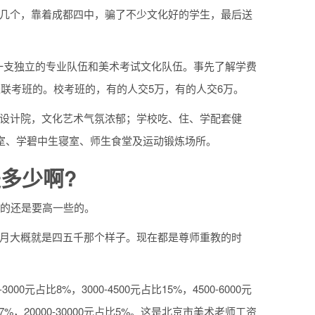
没几个，靠着成都四中，骗了不少文化好的学生，最后送
有一支独立的专业队伍和美术考试文化队伍。事先了解学费
是联考班的。校考班的，有的人交5万，有的人交6万。
塑设计院，文化艺术气氛浓郁；学校吃、住、学配套健
教室、学碧中生寝室、师生食堂及运动锻炼场所。
多少啊?
内的还是要高一些的。
个月大概就是四五千那个样子。现在都是尊师重教的时
元占比8%，3000-4500元占比15%，4500-6000元
0元占比7%，20000-30000元占比5%。这是北京市美术老师工资