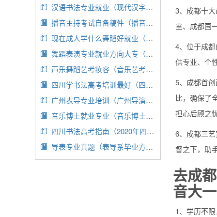
汉语书法专业就业（现代汉字书法专业）

3、成都十
播音主持考试自备稿件（播音主持艺考的自备稿件）

室、成都国
现在成人学什么舞蹈好就业（成人想学舞蹈学什么舞种）

4、位于成
舞蹈表演专业就业方向大专（舞蹈表演就业方向及前景）

供专业、个
声乐舞蹈艺考妆容（音乐艺考妆容）

5、成都首
四川学书法高考培训最好（四川书法培训学校）

比，确保了
广州表导专业培训（广州导演培训班）

担心后顾之
音乐博士就业专业（音乐博士就业专业有哪些）

四川书法高考指南（2020年四川书法高考题目）

6、成都三艺
导表专业真题（表导系毕业方向）

督之下，助手
去成都
音大一.
1、学历不限