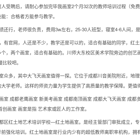
何人受聘后，请耐心参加完毕我画室2个月32次的教师培训过程（免
技能：合格者方能参与教学。
绩还行，老师很负责，费用3w左右，25-30人班型，寝室4-6人间
，有官网，人还是不少，教学还是可以的，适合有基础的同学，红土地
多个，两个画室，适合有基础的。川师大东校区美术学院旁边的创艺
慢比较吧。
画室众多，其中大飞天画室值得一探。它位于成都川音美院附近，地
的大学老师。这样的师资力量为学生提供了高质量的教学保障。更值
画室 成都老鹰画室 新美考画室 成都南顶画室 成都大飞天画室 成都
首创画室 画室是指 艺术家或匠人的工作室。
新都区红土地艺术培训学校—红土地画室。是经主管部门审批成立，
考前强化培训。红土地画室是行业内少有的超低教师离职率机构，拥