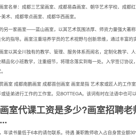
大画室名单：成都三艺棠画室、成都易森画室、朝华艺术学校、成都
一美术、成都零点画室、成都华西画室。
都的另一家画室——蓝山画室，以其艺术氛围浓厚、师资力量强大著
性化的指导。画室注重培养学员的艺术视野与创新思维，通过丰富的
创画室以其全川独有的教学、管理、服务体系而闻名，定制化教学、人
全精品化小班教学，注重细节，将理念落实到每一处。入学签订协议
忧。
赏画室 成都南鹏画室 成都首创画室 画室是指 艺术家或匠人的工
或徒弟进行工作的工作室。见BOTTEGA。该词有时在法语中也可以是人体画
画室代课工资是多少?画室招聘老
..
，年读书量低于6本的请勿联系。待遇 兼职教师收入占自身营业额30%—