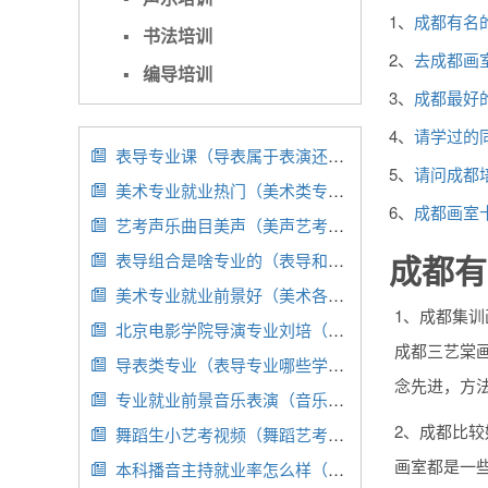
1、
成都有名
▪
书法培训
2、
去成都画室
▪
编导培训
3、
成都最好
4、
请学过的
表导专业课（导表属于表演还是编导）

5、
请问成都
美术专业就业热门（美术类专业就业）

6、
成都画室
艺考声乐曲目美声（美声艺考内容）

成都有
表导组合是啥专业的（表导和戏导区别）

美术专业就业前景好（美术各专业就业前景）

1、成都集
北京电影学院导演专业刘培（北京电影学院刘洛）

成都三艺棠
导表类专业（表导专业哪些学校有）

念先进，方
专业就业前景音乐表演（音乐表演专业找工作）

2、成都比
舞蹈生小艺考视频（舞蹈艺考舞蹈视频）

画室都是一
本科播音主持就业率怎么样（播音主持本科生就业方向）
