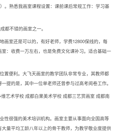
费）。熟悉我画室课程设置：课前课后常规工作：学习基
，是成都不错的画室之一。
画室还是可以的，有好老师，学费12800保线的，每
画室：收费一万左右，也是免费文化课补习。适合基础一
理位置便利。大飞天画室的教学团队非常专业，其教师都
得一提的是，其中一位单老师还曾参与过高考阅卷工作。
多维艺术学校 成都白果美术学校 成都三艺赏画室 成都南
专业性很强的美术培训机构。画室主要从事面向全国高等
有大量平均工龄八年以上的骨干教师，为教学敬业度提供