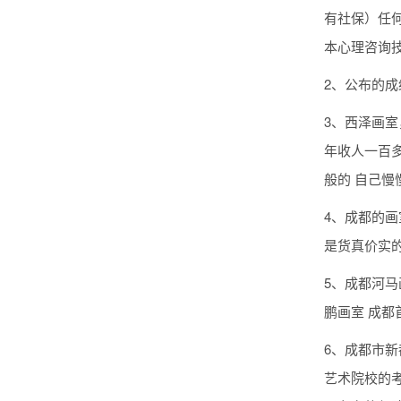
有社保）任
本心理咨询
2、公布的成
3、西泽画室
年收人一百
般的 自己慢
4、成都的
是货真价实
5、成都河马
鹏画室 成都
6、成都市
艺术院校的