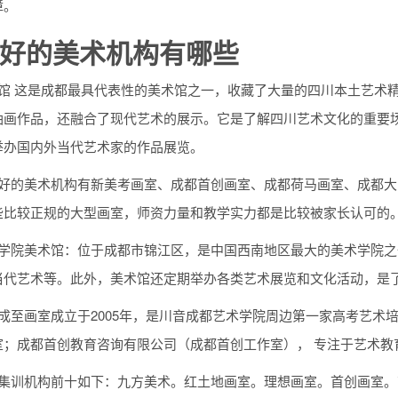
障。
好的美术机构有哪些
术馆 这是成都最具代表性的美术馆之一，收藏了大量的四川本土艺术
油画作品，还融合了现代艺术的展示。它是了解四川艺术文化的重要场
举办国内外当代艺术家的作品展览。
较好的美术机构有新美考画室、成都首创画室、成都荷马画室、成都
些比较正规的大型画室，师资力量和教学实力都是比较被家长认可的
术学院美术馆：位于成都市锦江区，是中国西南地区最大的美术学院
当代艺术等。此外，美术馆还定期举办各类艺术展览和文化活动，是
成至画室成立于2005年，是川音成都艺术学院周边第一家高考艺术培
室；成都首创教育咨询有限公司（成都首创工作室）， 专注于艺术教
术集训机构前十如下：九方美术。红土地画室。理想画室。首创画室