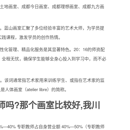
红土地画室、成都今日画室、成都理想画室、成都九方画
称。蓝山画室汇聚了多位经验丰富的艺术大师，为学员提
实践课程，激发学员的创作热情。
性化管理、精品化服务是其显著特色。20：16的师资配
，全程无忧，确保学生能够全身心投入到学习中，而不必
作室。该词通常指艺术家用来训练学生、或指在艺术家的监
室（atelier libre）的简称。
师吗?那个画室比较好,我川
40% 专职教师占自身营业额 40%—50%（专职教师