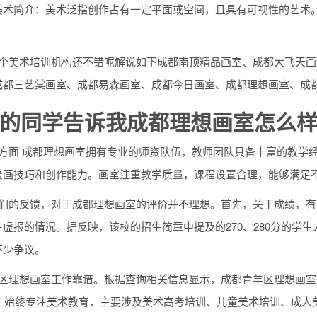
美术简介：美术泛指创作占有一定平面或空间，且具有可视性的艺术
那个美术培训机构还不错呢解说如下成都南顶精品画室、成都大飞天
成都三艺棠画室、成都易森画室、成都今日画室、成都理想画室、成
的同学告诉我成都理想画室怎么样
量方面 成都理想画室拥有专业的师资队伍，教师团队具备丰富的教学
绘画技巧和创作能力。画室注重教学质量，课程设置合理，能够满足
学们的反馈，对于成都理想画室的评价并不理想。首先，关于成绩，
虚报的情况。据反映，该校的招生简章中提及的270、280分的学
不少争议。
羊区理想画室工作靠谱。根据查询相关信息显示，成都青羊区理想画
9年，始终专注美术教育，主要涉及美术高考培训、儿童美术培训、成