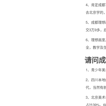
4、肯定成
去北京学的
5、成都理
交3万9多，
6、理想画
全，教学及
请问成
1、青少年
2、四川本
代，当然有
3、北京美术老
占比39%，60