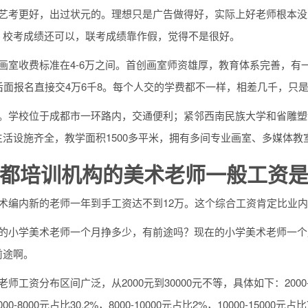
都艺考更好，出过状元的。理想只是广告做得好，实际上好老师根本
，校考成绩还可以，联考成绩靠作假，觉得不是很好。
想画室收费标准在4-6万之间。首创画室师资雄厚，教育体系完善，
后面报名直接交4万6千8。每个人交的学费都不一样，相差几千，只
室。学校位于成都市一环路内，交通便利；紧邻西南民族大学和省雕
生活设施齐全，教学面积1500多平米，拥有多间专业画室、多媒体
都培训机构的美术老师一般工资是
美术编内新的老师一年到手工资达不到12万。这个综合工资肯定比业
地的小学美术老师一个月挣多少，有前途吗？现在的小学美术老师一
前途啊。
师工资分布区间广泛，从2000元到30000元不等，具体如下：2000-3000
00-8000元占比30.2%，8000-10000元占比2%，10000-1500