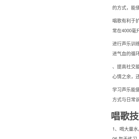
的方式，能
唱歌有利于
常在4000
进行声乐训
进气血的循
、提高社交
心情之余，
学习声乐能
方式与日常
唱歌技
1、喝大量
06 每天练