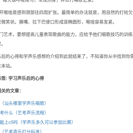
打开喉咙是感到颈部往四周扩张。最简单的办法就是，用自然的打哈
呈微笑状。撅嘴、拉下巴使口形成竖椭圆形，喉咙容易发紧。
一门艺术，要想提高儿童表现歌曲的能力，应给予他们唱歌技巧的训
求。
乐后的心得和学声乐感想的介绍到此就结束了，不知道你从中找到你需
注本站。
签: 学习声乐后的心得
相关的文章：
（汕头哪里学声乐唱歌）
考什么（艺考声乐流程）
能上c5吗（学声乐多久可以参加比赛）
（艺考声乐打分标准）