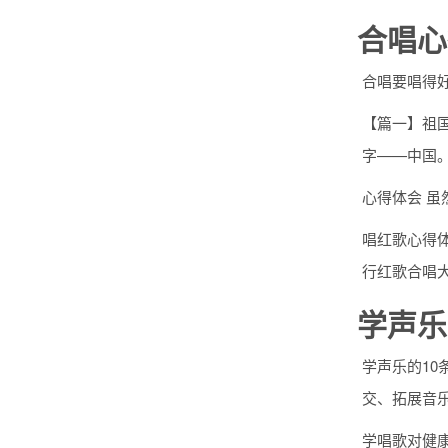
合唱心
合唱要唱得
【篇一】祖
字——中国
心得体会 
唱红歌心得体
行红歌合唱
学声乐
学声乐的1
交、拓展音
学唱歌对健