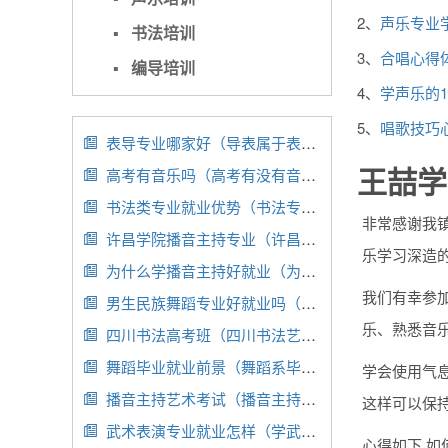
2、
声乐专业
▪
书法培训
3、
合唱心得
▪
编导培训
4、
学声乐的1
5、
唱歌技巧
表导专业哪家好（导表属于表演还是编导）

王喆学
高考有音乐吗（高考有没有音乐）

书法类专业就业优势（书法专业的就业形势）

非常感谢我
许昌学院播音主持专业（许昌学院播音主持专业录取分数线2022）

乐学习深造
为什么学播音主持好就业（为什么学播音主持好就业率高）

我们有幸参
男生民族舞蹈专业好就业吗（男舞蹈演员民族舞）

乐、熟悉音
四川书法高考班（四川书法艺考培训机构）

舞蹈毕业就业前景（舞蹈系毕业的学生怎么就业）

学会使用气
播音主持艺术考试（播音主持艺术考试时间）

这样可以保
武术表演专业就业怎样（学武术表演能报考啥大学）

心得如下 