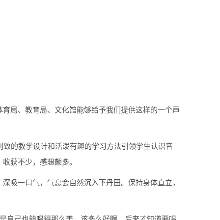
体育局、教育局、文化馆能够给予我们提供这样的一个声
别致的教学设计和活泼有趣的学习方法引领学生认识音
，收获不少，感想颇多。
，深吸一口气，气息会自然沉入下丹田。保持身体直立，
要是自己也能唱得那么美，该多么好啊。后来才知道要唱