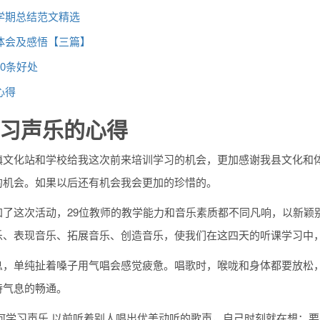
学期总结范文精选
体会及感悟【三篇】
0条好处
心得
习声乐的心得
镇文化站和学校给我这次前来培训学习的机会，更加感谢我县文化和
的机会。如果以后还有机会我会更加的珍惜的。
加了这次活动，29位教师的教学能力和音乐素质都不同凡响，以新颖
乐、表现音乐、拓展音乐、创造音乐，使我们在这四天的听课学习中
息，单纯扯着嗓子用气唱会感觉疲惫。唱歌时，喉咙和身体都要放松
持气息的畅通。
如何学习声乐 以前听着别人唱出优美动听的歌声，自己时刻就在想；