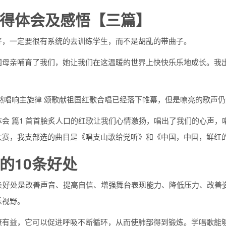
得体会及感悟【三篇】
好，一定要很有系统的去训练学生，而不是胡乱的带曲子。
国母亲哺育了我们，她让我们在这温暖的世界上快快乐乐地成长。我
。
虽然唱响主旋律 颂歌献祖国红歌合唱已经落下帷幕，但是嘹亮的歌声
会 篇1 首首脍炙人口的红歌让我们心情激扬，唱出了我们的心声，
大赛，我支部选的曲目是《唱支山歌给党听》和《中国，中国，鲜红
的10条好处
0条好处是改善声音、提高自信、增强舞台表现能力、降低压力、改善
乐视野。
康有益，它可以促进呼吸不断循环，从而使肺部得到锻炼。学唱歌能