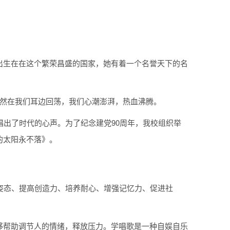
出生在在这个繁荣昌盛的国家，她有着一个名誉天下的名
仍然在我们耳边回荡，我们心潮澎湃，热血沸腾。
唱出了时代的心声。为了纪念建党90周年，我校组织举
的太阳永不落》。
姿态、提高创造力、培养耐心、增强记忆力、促进社
够帮助调节人的情绪，释放压力。学唱歌是一种自娱自乐