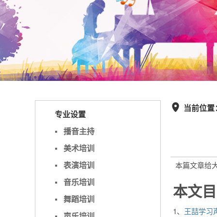
当前位置

专业设置
▪
播音主持
▪
美术培训
▪
表演培训
本篇文章给
▪
音乐培训
本文目
▪
舞蹈培训
1、
王喆学习
▪
声乐培训