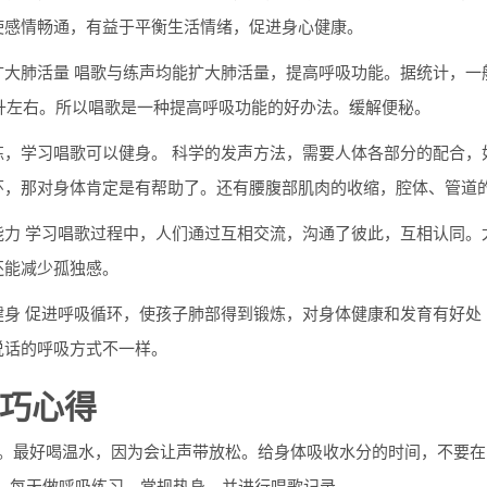
使感情畅通，有益于平衡生活情绪，促进身心健康。
扩大肺活量 唱歌与练声均能扩大肺活量，提高呼吸功能。据统计，一般
毫升左右。所以唱歌是一种提高呼吸功能的好办法。缓解便秘。
练，学习唱歌可以健身。 科学的发声方法，需要人体各部分的配合，
环，那对身体肯定是有帮助了。还有腰腹部肌肉的收缩，腔体、管道的
能力 学习唱歌过程中，人们通过互相交流，沟通了彼此，互相认同。
还能减少孤独感。
健身 促进呼吸循环，使孩子肺部得到锻炼，对身体健康和发育有好处
说话的呼吸方式不一样。
巧心得
水。最好喝温水，因为会让声带放松。给身体吸收水分的时间，不要
习。每天做呼吸练习，常规热身，并进行唱歌记录。