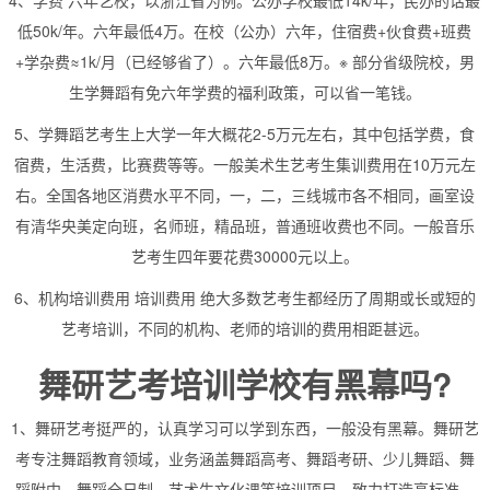
4、学费 六年艺校，以浙江省为例。公办学校最低14k/年，民办的话最
低50k/年。六年最低4万。在校（公办）六年，住宿费+伙食费+班费
+学杂费≈1k/月（已经够省了）。六年最低8万。※ 部分省级院校，男
生学舞蹈有免六年学费的福利政策，可以省一笔钱。
5、学舞蹈艺考生上大学一年大概花2-5万元左右，其中包括学费，食
宿费，生活费，比赛费等等。一般美术生艺考生集训费用在10万元左
右。全国各地区消费水平不同，一，二，三线城市各不相同，画室设
有清华央美定向班，名师班，精品班，普通班收费也不同。一般音乐
艺考生四年要花费30000元以上。
6、机构培训费用 培训费用 绝大多数艺考生都经历了周期或长或短的
艺考培训，不同的机构、老师的培训的费用相距甚远。
舞研艺考培训学校有黑幕吗?
1、舞研艺考挺严的，认真学习可以学到东西，一般没有黑幕。舞研艺
考专注舞蹈教育领域，业务涵盖舞蹈高考、舞蹈考研、少儿舞蹈、舞
蹈附中、舞蹈全日制、艺术生文化课等培训项目，致力打造高标准、