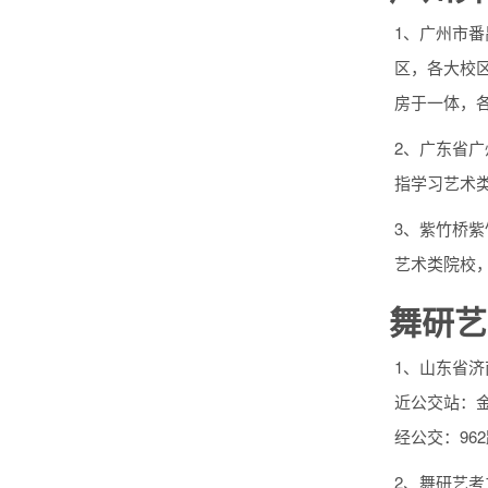
1、广州市
区，各大校
房于一体，
2、广东省
指学习艺术
3、紫竹桥
艺术类院校
舞研艺
1、山东省
近公交站：金
经公交：96
2、舞研艺