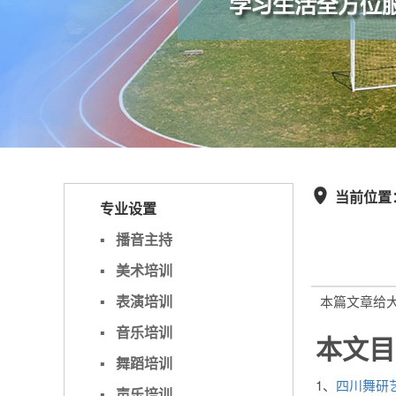
当前位置

专业设置
▪
播音主持
▪
美术培训
▪
表演培训
本篇文章给
▪
音乐培训
本文目
▪
舞蹈培训
1、
四川舞研
▪
声乐培训