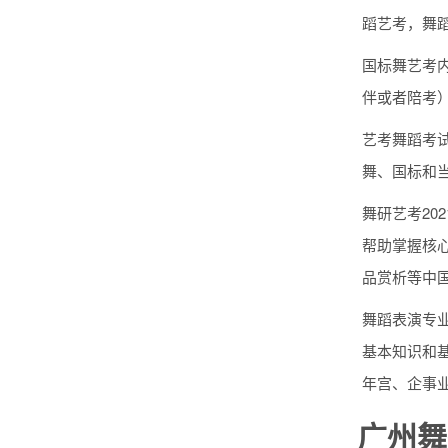
蹈艺考，舞
国标舞艺考
伴或者陪考
艺考舞蹈考
舞、国标和
舞研艺考2
帮助掌握核
品赏析等中
舞蹈表演专
基本知识和
年宫、企事
广州舞