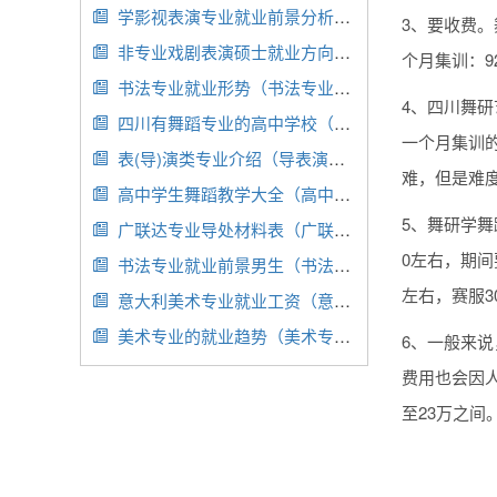
学影视表演专业就业前景分析（影视表演专业就业情况）

3、要收费。
非专业戏剧表演硕士就业方向（非专业戏剧表演硕士就业方向有哪些）

个月集训：92
书法专业就业形势（书法专业就业前景分析）

4、四川舞研
四川有舞蹈专业的高中学校（四川省舞蹈学校是高中还是大学）

一个月集训的
表(导)演类专业介绍（导表演是什么）

难，但是难
高中学生舞蹈教学大全（高中学生舞蹈教学大全视频）

5、舞研学舞
广联达专业导处材料表（广联达怎么导材料表）

0左右，期间
书法专业就业前景男生（书法专业的学生就业方向）

左右，赛服3
意大利美术专业就业工资（意大利美术专业就业工资多少）

美术专业的就业趋势（美术专业的就业趋势分析）

6、一般来说
费用也会因人
至23万之间