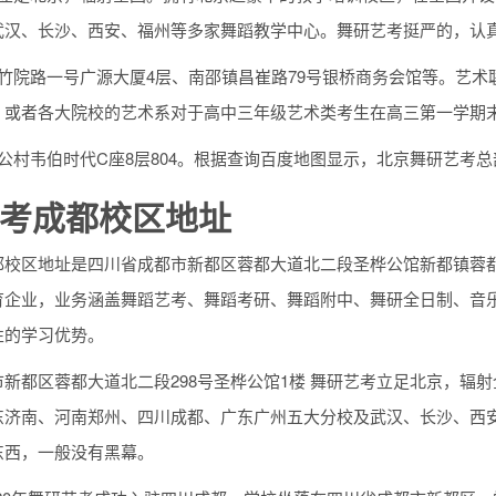
武汉、长沙、西安、福州等多家舞蹈教学中心。舞研艺考挺严的，认
紫竹院路一号广源大厦4层、南邵镇昌崔路79号银桥商务会馆等。艺
，或者各大院校的艺术系对于高中三年级艺术类考生在高三第一学期
公村韦伯时代C座8层804。根据查询百度地图显示，北京舞研艺考总
考成都校区地址
都校区地址是四川省成都市新都区蓉都大道北二段圣桦公馆新都镇蓉都
育企业，业务涵盖舞蹈艺考、舞蹈考研、舞蹈附中、舞研全日制、音
性的学习优势。
市新都区蓉都大道北二段298号圣桦公馆1楼 舞研艺考立足北京，辐
东济南、河南郑州、四川成都、广东广州五大分校及武汉、长沙、西
东西，一般没有黑幕。