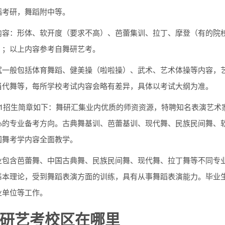
蹈考研，舞蹈附中等。
内容：形体、软开度（要求不高）、芭蕾集训、拉丁、摩登（有的院
）；以上内容参考自舞研艺考。
试一般包括体育舞蹈、健美操（啦啦操）、武术、艺术体操等内容，
当代舞等，每所学校考试内容会略有差异，具体以考试大纲为准。
021招生简章如下：舞研汇集业内优质的师资资源，特聘知名表演艺
心的专业备考方向。古典舞基训、芭蕾基训、现代舞、民族民间舞、
国舞考学内容全面教学。
业包含芭蕾舞、中国古典舞、民族民间舞、现代舞、拉丁舞等不同专
基本理论，受到舞蹈表演方面的训练，具有从事舞蹈表演能力。毕业
业单位等工作。
研艺考校区在哪里