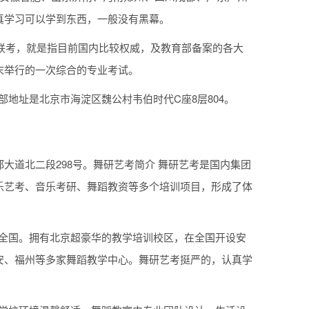
真学习可以学到东西，一般没有黑幕。
术联考，就是指目前国内比较权威，及教育部备案的各大
末举行的一次综合的专业考试。
部地址是北京市海淀区魏公村韦伯时代C座8层804。
大道北二段298号。舞研艺考简介 舞研艺考是国内集团
乐艺考、音乐考研、舞蹈教资等多个培训项目，形成了体
射全国。拥有北京超豪华的教学培训校区，在全国开设安
安、福州等多家舞蹈教学中心。舞研艺考挺严的，认真学