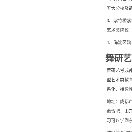
五大分校及
3、紫竹桥
艺术类院校
4、海淀区魏
舞研艺
舞研艺考成
型艺术类教
系化、持续
地址：成都
徽合肥、山
习可以学到