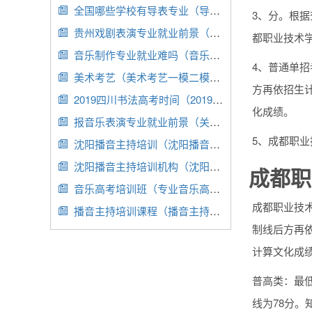
全国哪些学校有导表专业（导表属于表演还是编导）

3、分。根据
贵州戏剧表演专业就业前景（贵州戏剧表演专业就业前景怎么样）

都职业技术
音乐制作专业就业难吗（音乐制作就业一般选哪些地方）

4、普通单招
美术考艺（美术考艺一模二模分数差别大,不稳,怎么办）

方再依招生
2019四川书法高考时间（2019年四川书法联考合格分数线）

化成绩。
报音乐表演专业就业前景（关于音乐表演专业的就业分析）

5、成都职业
沈阳播音主持培训（沈阳播音主持培训机构）

沈阳播音主持培训机构（沈阳播音主持艺考培训学校）

成都职
音乐高考培训班（专业音乐高考培训班排名前三位）

成都职业技术
播音主持培训课程（播音主持培训课程有哪些）

制线后方再
计算文化成
普高类：最低
线为78分。