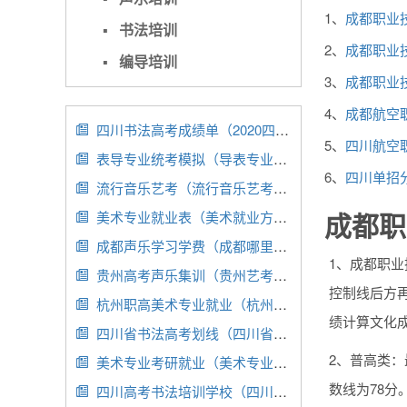
1、
成都职业
▪
书法培训
2、
成都职业
▪
编导培训
3、
成都职业
4、
成都航空
四川书法高考成绩单（2020四川高考书法分数线）

5、
四川航空
表导专业统考模拟（导表专业艺考考什么）

6、
四川单招
流行音乐艺考（流行音乐艺考难么）

成都职
美术专业就业表（美术就业方向图）

成都声乐学习学费（成都哪里有学声乐的培训班啊）

1、成都职业
贵州高考声乐集训（贵州艺考声乐）

控制线后方
杭州职高美术专业就业（杭州哪些职高有美术专业）

绩计算文化
四川省书法高考划线（四川省书法艺考录取率）

2、普高类：
美术专业考研就业（美术专业考研就业方向）

数线为78分
四川高考书法培训学校（四川高考书法培训学校有哪些）
