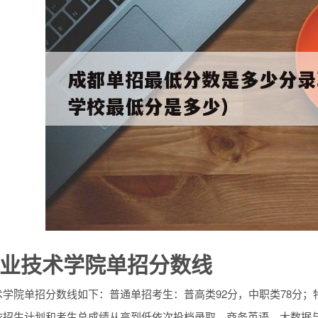
业技术学院单招分数线
学院单招分数线如下：普通单招考生：普高类92分，中职类78分；
依招生计划和考生总成绩从高到低依次投档录取。商务英语、大数据