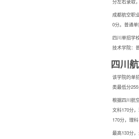
分左右录取
成都航空职业
0分。普通
四川单招学
技术学院：普
四川航
该学院的单招
类最低分25
根据四川航空
文科170分
170分，理科
最高133分