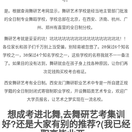
是。根据查询舞研艺考网显示，舞研艺术学校是经当地主管部门批准
的全日制专业舞蹈学校，学校总部在北京，在西安、济南、杭州、广
州、郑州有直营的全日制分校。
舞研艺考就是妥妥的坑！坑坑坑坑坑坑坑坑坑坑坑坑坑坑坑坑坑！！
各位家长和孩子们千万别上当受骗，别轻易被忽悠了。28保过6个知名
学校之一，38保过4个知名学校之一，这些学校的名称我就不一一备注
了。如果目的没有达到，舞研就会在孩子身上找各种原因，让你们再
次花钱购买校考合格证。
西安舞研艺考有全日制。西安龙门舞研职业艺术中专是一所自建正规
学籍的全日制封闭式寄宿制职业学校，开设舞蹈类艺术专业，欢迎广
大学员报名，让艺术之梦实现在一流名校。
想成考进北舞,去舞研艺考集训
好?还是大家有别的推荐?(我已经